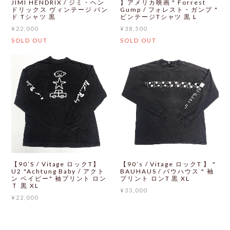
JIMI HENDRIX / ジミ・ヘン
】アメリカ映画 " Forrest
ドリックス ヴィンテージ バン
Gump / フォレスト・ガンプ "
ド Tシャツ 黒
ビンテージTシャツ 黒 L
¥22,000
¥38,500
SOLD OUT
SOLD OUT
【90’S / Vitage ロックT】
【90’s / Vitage ロックT 】 "
U2 "Achtung Baby / アクト
BAUHAUS / バウハウス " 袖
ン ベイビー" 袖プリント ロン
プリント ロンT 黒 XL
Ｔ 黒 XL
¥33,000
¥22,000