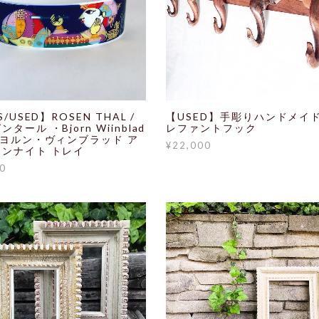
S/USED】ROSEN THAL /
【USED】手彫りハンドメイド
タール ・Bjorn Wiinblad
レファントフック
ィヨルン・ヴィンブラッド ア
¥22,000
ンナイト トレイ
0