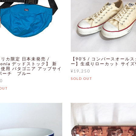
リカ限定 日本未発売 /
【90’S / コンバースオールス
agonia デッドストック】 新
ー】生成りローカット サイズ
使用 パタゴニア アップサイ
¥19,250
ポーチ ブルー
SOLD OUT
0
OUT