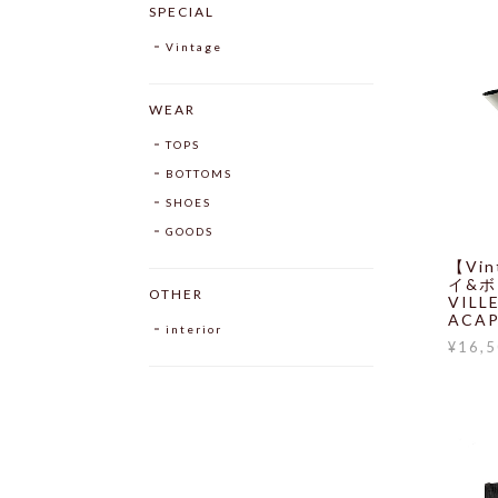
SPECIAL
Vintage
WEAR
TOPS
BOTTOMS
SHOES
GOODS
【Vin
イ&ボ
OTHER
VILL
ACA
interior
¥16,