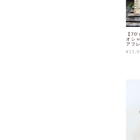
【70’
オシ
アフレー
¥11,