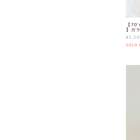
【70
】ガラ
¥5,50
SOLD 