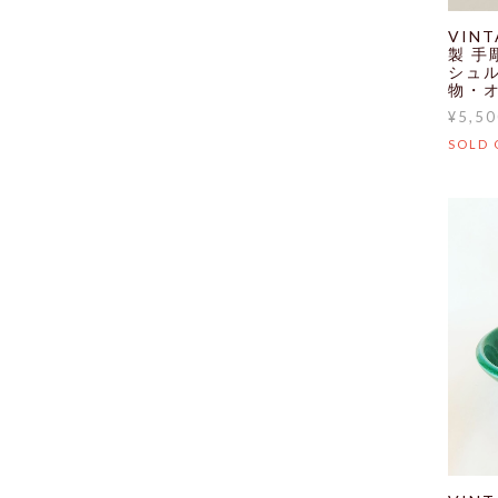
VIN
製 手
シュ
物・
¥5,50
SOLD 