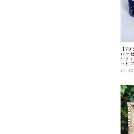
【70'
ローゼン
/ ヴ
ラビア
¥4,40